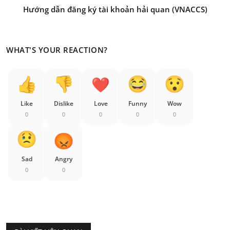
Hướng dẫn đăng ký tài khoản hải quan (VNACCS)
WHAT'S YOUR REACTION?
Like
Dislike
Love
Funny
Wow
0
0
0
0
0
Sad
Angry
0
0