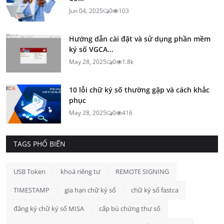
Jun 04, 2025
0
103
Hướng dẫn cài đặt và sử dụng phần mềm
ký số VGCA...
May 28, 2025
0
1.8k
10 lỗi chữ ký số thường gặp và cách khắc
phục
May 28, 2025
0
416
TAGS PHỔ BIẾN
USB Token
khoá riêng tư
REMOTE SIGNING
TIMESTAMP
gia hạn chữ ký số
chữ ký số fastca
đăng ký chữ ký số MISA
cấp bù chứng thư số