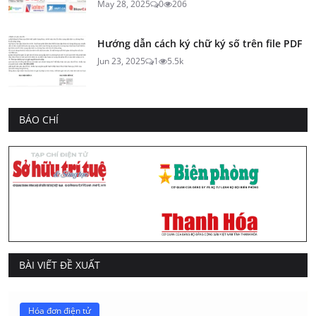
May 28, 2025
0
206
Hướng dẫn cách ký chữ ký số trên file PDF
Jun 23, 2025
1
5.5k
BÁO CHÍ
BÀI VIẾT ĐỀ XUẤT
Hóa đơn điện tử