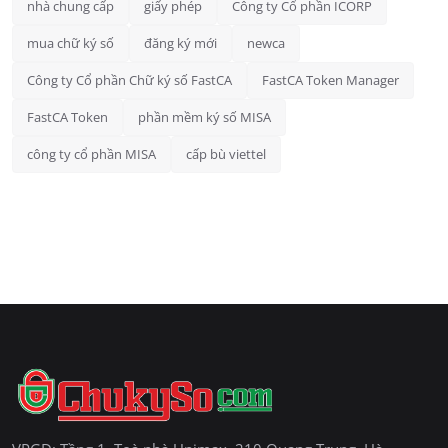
nhà chung cấp
giấy phép
Công ty Cổ phần ICORP
mua chữ ký số
đăng ký mới
newca
Công ty Cổ phần Chữ ký số FastCA
FastCA Token Manager
FastCA Token
phần mềm ký số MISA
công ty cổ phần MISA
cấp bù viettel