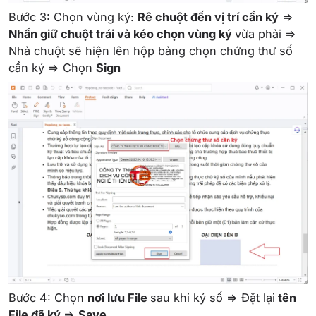
Bước 3: Chọn vùng ký:
Rê chuột đến vị trí cần ký
=>
Nhấn giữ chuột trái và kéo chọn vùng ký
vừa phải =>
Nhả chuột sẽ hiện lên hộp bảng chọn chứng thư số
cần ký => Chọn
Sign
Bước 4: Chọn
nơi lưu File
sau khi ký số => Đặt lại
tên
File đã ký
=>
Save