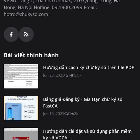
VPGD: Tầng 1, Toà nhà Unimax, 210 Quang Trung, Hà
Đông, Hà Nội Hotline: 09.1900.2099 Email:
hotro@chukyso.com
Bài viết thịnh hành
Hướng dẫn cách ký chữ ký số trên file PDF
Jun 23, 2025
1
5.5k
Bảng giá Đăng ký - Gia Hạn chữ ký số
FastCA
Jun 16, 2025
0
2k
Hướng dẫn cài đặt và sử dụng phần mềm
ký số VGCA...