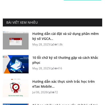
BÀI VIẾT XEM NHIỀU
Hướng dẫn cài đặt và sử dụng phần mềm
ký số VGCA...
May 28, 2025
0
1.8k
10 lỗi chữ ký số thường gặp và cách khắc
phục
May 28, 2025
0
416
Hướng dẫn xác thực sinh trắc học trên
eTax Mobile...
Jul 06, 2026
0
72