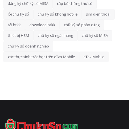
đăng ký chữ ký số MISA
cấp bù chứng thư số
lỗi chữ ký số
chữ ký số không hợp lệ
sim điện thoại
tải htkk
download htkk
chữ ký số phần cứng
thiết bị HSM
chữ ký số ngân hàng
chữ ký số MISA
chữ ký số doanh nghiệp
xác thực sinh trắc học trên eTax Mobile
eTax Mobile