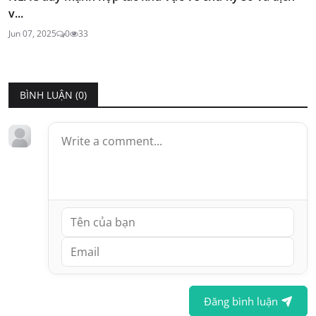
v...
Jun 07, 2025
0
33
BÌNH LUẬN (
0
)
Đăng bình luận