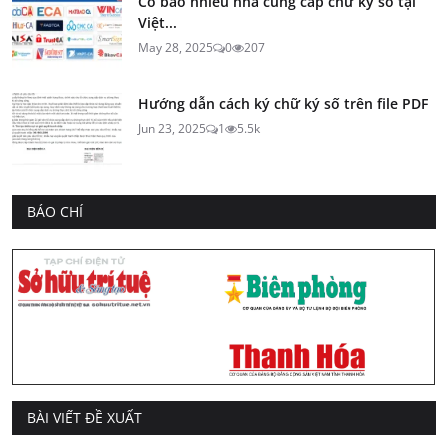
Có bao nhiêu nhà cung cấp chữ ký số tại
Việt...
May 28, 2025
0
207
Hướng dẫn cách ký chữ ký số trên file PDF
Jun 23, 2025
1
5.5k
BÁO CHÍ
BÀI VIẾT ĐỀ XUẤT