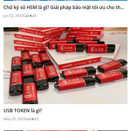
Chữ ký số HSM là gì? Giải pháp bảo mật tối ưu cho th...
Jun 02, 2025
0
26
USB TOKEN là gì?
May 29, 2025
0
65