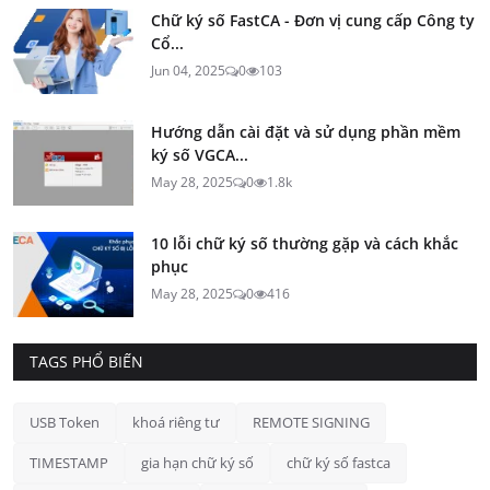
Chữ ký số FastCA - Đơn vị cung cấp Công ty
Cổ...
Jun 04, 2025
0
103
Hướng dẫn cài đặt và sử dụng phần mềm
ký số VGCA...
May 28, 2025
0
1.8k
10 lỗi chữ ký số thường gặp và cách khắc
phục
May 28, 2025
0
416
TAGS PHỔ BIẾN
USB Token
khoá riêng tư
REMOTE SIGNING
TIMESTAMP
gia hạn chữ ký số
chữ ký số fastca