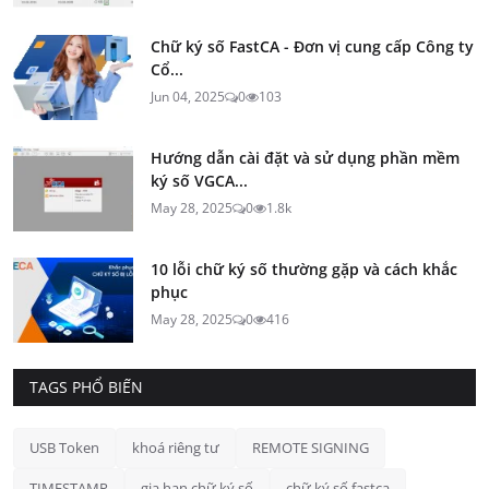
Chữ ký số FastCA - Đơn vị cung cấp Công ty
Cổ...
Jun 04, 2025
0
103
Hướng dẫn cài đặt và sử dụng phần mềm
ký số VGCA...
May 28, 2025
0
1.8k
10 lỗi chữ ký số thường gặp và cách khắc
phục
May 28, 2025
0
416
TAGS PHỔ BIẾN
USB Token
khoá riêng tư
REMOTE SIGNING
TIMESTAMP
gia hạn chữ ký số
chữ ký số fastca