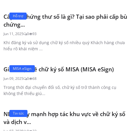
Cấp bù chứng thư số là gì? Tại sao phải cấp bù
Hỗ trợ
chứng...
Jun 11, 2025
0
93
Khi đăng ký và sử dụng chữ ký số nhiều quý Khách hàng chưa
hiểu rõ khái niệm ...
Giới thiệu về chữ ký số MISA (MISA eSign)
MISA eSign
Jun 09, 2025
0
68
Trong thời đại chuyển đổi số, chữ ký số trở thành công cụ
không thể thiếu giú...
NEAC đẩy mạnh hợp tác khu vực về chữ ký số
Tin tức
và dịch v...