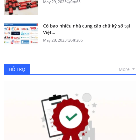
May 29, 2025
0
65
Có bao nhiêu nhà cung cấp chữ ký số tại
Việt...
May 28, 2025
0
206
More
HỖ TRỢ