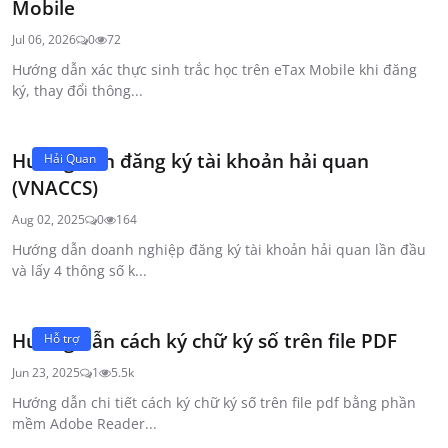
Mobile
Jul 06, 2026
0
72
Hướng dẫn xác thực sinh trắc học trên eTax Mobile khi đăng
ký, thay đổi thông...
Hướng dẫn đăng ký tài khoản hải quan
Hải Quan
(VNACCS)
Aug 02, 2025
0
164
Hướng dẫn doanh nghiệp đăng ký tài khoản hải quan lần đầu
và lấy 4 thông số k...
Hướng dẫn cách ký chữ ký số trên file PDF
Hỗ trợ
Jun 23, 2025
1
5.5k
Hướng dẫn chi tiết cách ký chữ ký số trên file pdf bằng phần
mềm Adobe Reader...