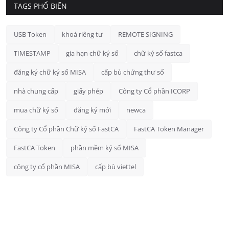
TAGS PHỔ BIẾN
USB Token
khoá riêng tư
REMOTE SIGNING
TIMESTAMP
gia hạn chữ ký số
chữ ký số fastca
đăng ký chữ ký số MISA
cấp bù chứng thư số
nhà chung cấp
giấy phép
Công ty Cổ phần ICORP
mua chữ ký số
đăng ký mới
newca
Công ty Cổ phần Chữ ký số FastCA
FastCA Token Manager
FastCA Token
phần mềm ký số MISA
công ty cổ phần MISA
cấp bù viettel