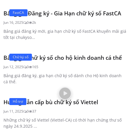
Bảng giá Đăng ký - Gia Hạn chữ ký số FastCA
FastCA
Jun 16, 2025
0
2k
Bảng giá đăng ký mới, gia hạn chữ ký số FastCA khuyến mãi giá
tốt tại chukyso...
Bảng giá chữ ký số cho hộ kinh doanh cá thể
Chữ ký số
Jun 12, 2025
0
165
Bảng giá đăng ký, gia hạn chữ ký số dành cho Hộ kinh doanh
cá thể.
Hướng dẫn cấp bù chữ ký số Viettel
Hỗ trợ
Jun 11, 2025
0
37
Những chữ ký số Viettel (Viettel-CA) có thời hạn chứng thư số
ngày 24.9.2025 ...