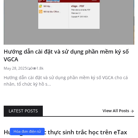
Hướng dẫn cài đặt và sử dụng phần mềm ký số
VGCA
May 28, 2025
0
1.8k
Hướng dẫn cài đặt và sử dụng phần mềm ký số VGCA cho cá
nhân, tổ chức ký hồ s...
LATEST POSTS
View All Posts
Hướng dẫn xác thực sinh trắc học trên eTax
Hóa đơn điện tử