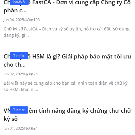
Chữ ký số FastCA - Đơn vị cung cấp Công ty Cổ
FastCA
phần c...
Jun 04, 2025
0
103
Chữ ký số FastCA – Dịch vụ ký số uy tín, hỗ trợ cài đặt, sử dụng,
đăng ký, gi...
Chữ ký số HSM là gì? Giải pháp bảo mật tối ưu
Tin tức
cho th...
Jun 02, 2025
0
26
Bài viết này sẽ cung cấp cho bạn cái nhìn toàn diện về chữ ký
số HSM: khái ni...
VNeID thêm tính năng đăng ký chứng thư chữ
Tin tức
ký số
Jun 01, 2025
0
24