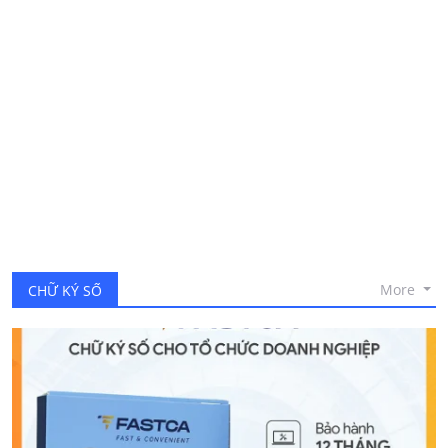
Remote Signing là gì?
Hướng dẫn cài đặt và sử dụng phần mềm ký số VGCA
Chữ ký số là gì? Sự cần thiết của chữ ký số trong thời đại số
Hướng dẫn xác thực sinh trắc học trên eTax Mobile
More
CHỮ KÝ SỐ