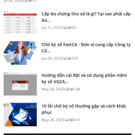
Jul 06, 2026
0
72
Cấp bù chứng thư số là gì? Tại sao phải cấp
bù...
Jun 11, 2025
0
93
Chữ ký số FastCA - Đơn vị cung cấp Công ty
Cổ...
Jun 04, 2025
0
103
Hướng dẫn cài đặt và sử dụng phần mềm
ký số VGCA...
May 28, 2025
0
1.8k
10 lỗi chữ ký số thường gặp và cách khắc
phục
May 28, 2025
0
416