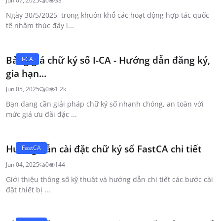
Jun 07, 2025
0
33
Ngày 30/5/2025, trong khuôn khổ các hoạt động hợp tác quốc
tế nhằm thúc đẩy l...
Bảng giá chữ ký số I-CA - Hướng dẫn đăng ký,
I-CA
gia hạn...
Jun 05, 2025
0
1.2k
Bạn đang cần giải pháp chữ ký số nhanh chóng, an toàn với
mức giá ưu đãi đặc ...
Hướng dẫn cài đặt chữ ký số FastCA chi tiết
FastCA
Jun 04, 2025
0
144
Giới thiệu thông số kỹ thuật và hướng dẫn chi tiết các bước cài
đặt thiết bị ...