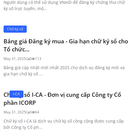
Người dùng có thể sử dụng VNeID để đăng ký chứng thư chữ
ký số trực tuyến, mộ...
Chữ ký số
Bảng giá Đăng ký mua - Gia hạn chữ ký số cho
Tổ chức...
May 31, 2025
0
113
Bảng giá cập nhật mới nhất 2025 cho dịch vụ đăng ký mới và
gia hạn chữ ký số ...
Chữ ký số I-CA - Đơn vị cung cấp Công ty Cổ
I-CA
phần ICORP
May 31, 2025
0
64
Chữ ký số I-CA là dịch vụ chữ ký số công cộng được cung cấp
bởi Công ty Cổ ph...