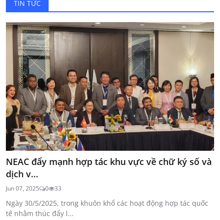
TIN TỨC
NEAC đẩy mạnh hợp tác khu vực về chữ ký số và
dịch v...
Jun 07, 2025
0
33
Ngày 30/5/2025, trong khuôn khổ các hoạt động hợp tác quốc
tế nhằm thúc đẩy l...