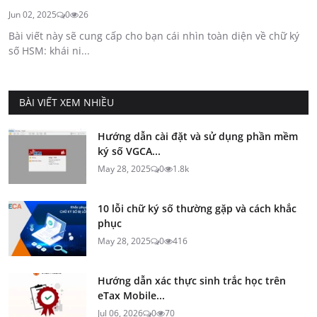
Jun 02, 2025
0
26
Bài viết này sẽ cung cấp cho bạn cái nhìn toàn diện về chữ ký
số HSM: khái ni...
BÀI VIẾT XEM NHIỀU
Hướng dẫn cài đặt và sử dụng phần mềm
ký số VGCA...
May 28, 2025
0
1.8k
10 lỗi chữ ký số thường gặp và cách khắc
phục
May 28, 2025
0
416
Hướng dẫn xác thực sinh trắc học trên
eTax Mobile...
Jul 06, 2026
0
70