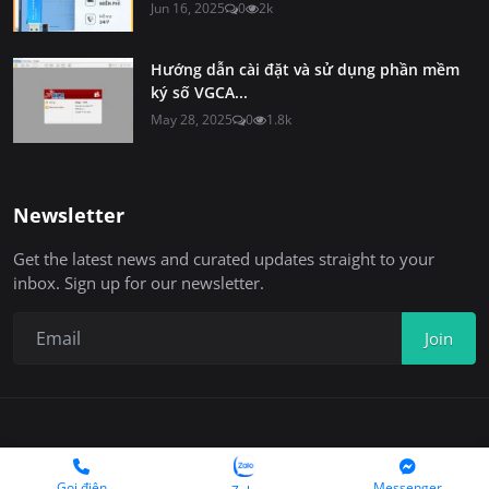
Jun 16, 2025
0
2k
Hướng dẫn cài đặt và sử dụng phần mềm
ký số VGCA...
May 28, 2025
0
1.8k
Newsletter
Get the latest news and curated updates straight to your
inbox. Sign up for our newsletter.
Join
Copyright 2025 © Chukyso.com
Gọi điện
Messenger