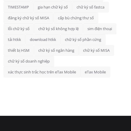
TIMESTAMP
gia hạn chữ ký số
chữ ký số fastca
đăng ký chữ ký số MISA
cấp bù chứng thư số
lỗi chữ ký số
chữ ký số không hợp lệ
sim điện thoại
tải htkk
download htkk
chữ ký số phần cứng
thiết bị HSM
chữ ký số ngân hàng
chữ ký số MISA
chữ ký số doanh nghiệp
xác thực sinh trắc học trên eTax Mobile
eTax Mobile