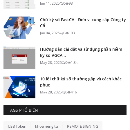
Jun 11, 2025
0
93
Chữ ký số FastCA - Đơn vị cung cấp Công ty
Cổ...
Jun 04, 2025
0
103
Hướng dẫn cài đặt và sử dụng phần mềm
ký số VGCA...
May 28, 2025
0
1.8k
10 lỗi chữ ký số thường gặp và cách khắc
phục
May 28, 2025
0
416
TAGS PHỔ BIẾN
USB Token
khoá riêng tư
REMOTE SIGNING