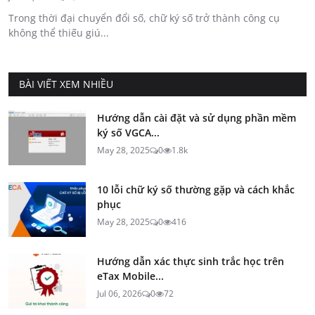
Trong thời đại chuyển đổi số, chữ ký số trở thành công cụ
không thể thiếu giú...
BÀI VIẾT XEM NHIỀU
Hướng dẫn cài đặt và sử dụng phần mềm
ký số VGCA...
May 28, 2025
0
1.8k
10 lỗi chữ ký số thường gặp và cách khắc
phục
May 28, 2025
0
416
Hướng dẫn xác thực sinh trắc học trên
eTax Mobile...
Jul 06, 2026
0
72