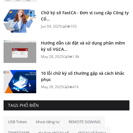
Chữ ký số FastCA - Đơn vị cung cấp Công ty
Cổ...
Jun 04, 2025
0
103
Hướng dẫn cài đặt và sử dụng phần mềm
ký số VGCA...
May 28, 2025
0
1.8k
10 lỗi chữ ký số thường gặp và cách khắc
phục
May 28, 2025
0
416
TAGS PHỔ BIẾN
USB Token
khoá riêng tư
REMOTE SIGNING
TIMESTAMP
gia hạn chữ ký số
chữ ký số fastca