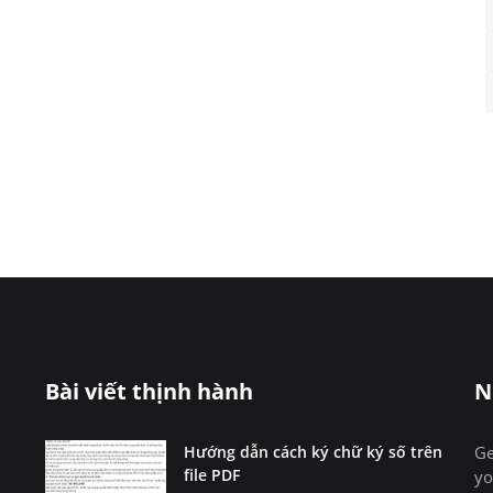
Bài viết thịnh hành
N
Hướng dẫn cách ký chữ ký số trên
Ge
file PDF
yo