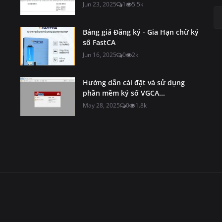
Jun 23, 2025
1
5.5k
Bảng giá Đăng ký - Gia Hạn chữ ký
số FastCA
Jun 16, 2025
0
2k
Hướng dẫn cài đặt và sử dụng
phần mềm ký số VGCA...
May 28, 2025
0
1.8k