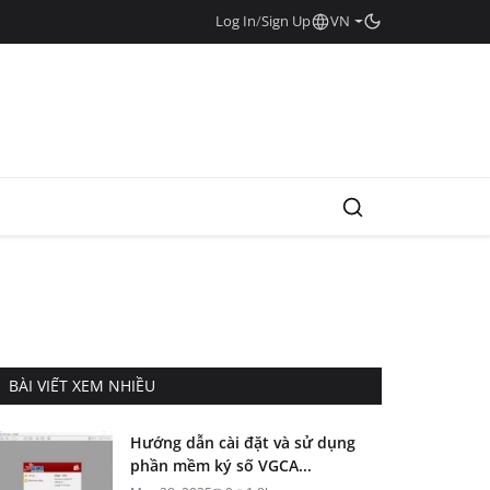
Log In
/
Sign Up
VN
BÀI VIẾT XEM NHIỀU
Hướng dẫn cài đặt và sử dụng
phần mềm ký số VGCA...