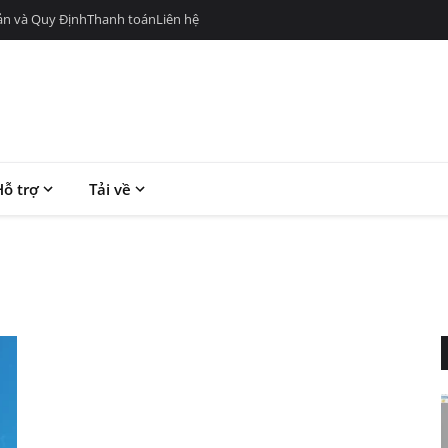
ản và Quy Định
Thanh toán
Liên hệ
Hỗ trợ
Tải về