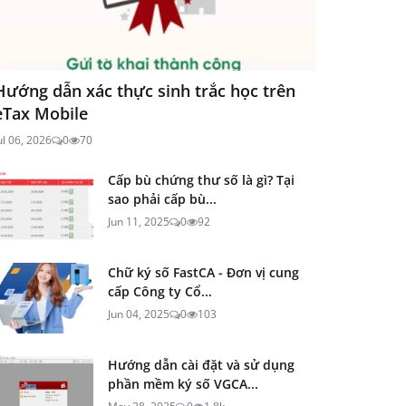
Hướng dẫn xác thực sinh trắc học trên
eTax Mobile
ul 06, 2026
0
70
Cấp bù chứng thư số là gì? Tại
sao phải cấp bù...
Jun 11, 2025
0
92
Chữ ký số FastCA - Đơn vị cung
cấp Công ty Cổ...
Jun 04, 2025
0
103
Hướng dẫn cài đặt và sử dụng
phần mềm ký số VGCA...