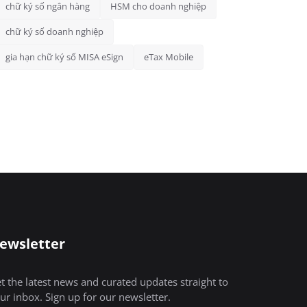
chữ ký số ngân hàng
HSM cho doanh nghiệp
chữ ký số doanh nghiệp
gia hạn chữ ký số MISA eSign
eTax Mobile
ewsletter
t the latest news and curated updates straight to
ur inbox. Sign up for our newsletter.