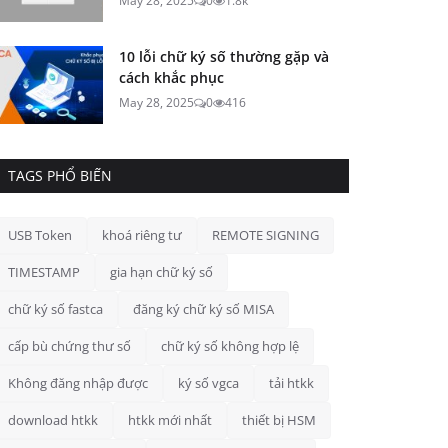
May 28, 2025
0
1.8k
10 lỗi chữ ký số thường gặp và
cách khắc phục
May 28, 2025
0
416
TAGS PHỔ BIẾN
USB Token
khoá riêng tư
REMOTE SIGNING
TIMESTAMP
gia hạn chữ ký số
chữ ký số fastca
đăng ký chữ ký số MISA
cấp bù chứng thư số
chữ ký số không hợp lệ
Không đăng nhập được
ký số vgca
tải htkk
download htkk
htkk mới nhất
thiết bị HSM