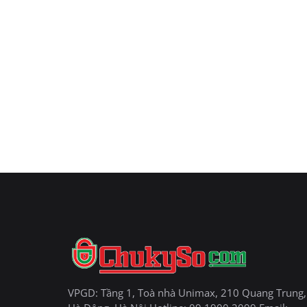
VPGD: Tầng 1, Toà nhà Unimax, 210 Quang Trung,