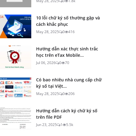
May 28, 2025
0
1.8k
10 lỗi chữ ký số thường gặp và
cách khắc phục
May 28, 2025
0
416
Hướng dẫn xác thực sinh trắc
học trên eTax Mobile...
Jul 06, 2026
0
70
Có bao nhiêu nhà cung cấp chữ
ký số tại Việt...
May 28, 2025
0
206
Hướng dẫn cách ký chữ ký số
trên file PDF
Jun 23, 2025
1
5.5k