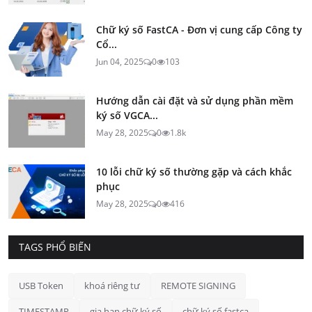
Chữ ký số FastCA - Đơn vị cung cấp Công ty
Cổ...
Jun 04, 2025
0
103
Hướng dẫn cài đặt và sử dụng phần mềm
ký số VGCA...
May 28, 2025
0
1.8k
10 lỗi chữ ký số thường gặp và cách khắc
phục
May 28, 2025
0
416
TAGS PHỔ BIẾN
USB Token
khoá riêng tư
REMOTE SIGNING
TIMESTAMP
gia hạn chữ ký số
chữ ký số fastca