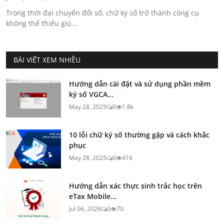
Trong thời đại chuyển đổi số, chữ ký số trở thành công cụ
không thể thiếu giú...
BÀI VIẾT XEM NHIỀU
Hướng dẫn cài đặt và sử dụng phần mềm
ký số VGCA...
May 28, 2025
0
1.8k
10 lỗi chữ ký số thường gặp và cách khắc
phục
May 28, 2025
0
416
Hướng dẫn xác thực sinh trắc học trên
eTax Mobile...
Jul 06, 2026
0
70