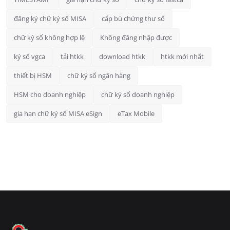
đăng ký chữ ký số MISA
cấp bù chứng thư số
chữ ký số không hợp lệ
Không đăng nhập được
ký số vgca
tải htkk
download htkk
htkk mới nhất
thiết bị HSM
chữ ký số ngân hàng
HSM cho doanh nghiệp
chữ ký số doanh nghiệp
gia hạn chữ ký số MISA eSign
eTax Mobile