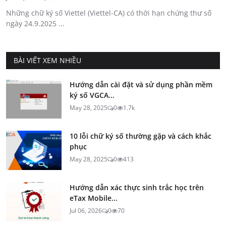
Những chữ ký số Viettel (Viettel-CA) có thời hạn chứng thư số
ngày 24.9.2025 ...
BÀI VIẾT XEM NHIỀU
Hướng dẫn cài đặt và sử dụng phần mềm
ký số VGCA...
May 28, 2025
0
1.7k
10 lỗi chữ ký số thường gặp và cách khắc
phục
May 28, 2025
0
413
Hướng dẫn xác thực sinh trắc học trên
eTax Mobile...
Jul 06, 2026
0
70