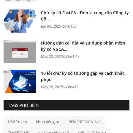
Chữ ký số FastCA - Đơn vị cung cấp Công ty
Cổ...
Jun 04, 2025
0
103
Hướng dẫn cài đặt và sử dụng phần mềm
ký số VGCA...
May 28, 2025
0
1.7k
10 lỗi chữ ký số thường gặp và cách khắc
phục
May 28, 2025
0
413
TAGS PHỔ BIẾN
USB Token
khoá riêng tư
REMOTE SIGNING
TIMESTAMP
gia hạn chữ ký số
chữ ký số fastca