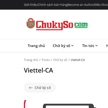
Giới thiệu
Chính sách bán hàng
Become an Author
Điều kho
Trang chủ
Chữ ký số
Tin tức
Trang chủ
Posts
Chữ ký số
Viettel-CA
Viettel-CA
Chữ ký số