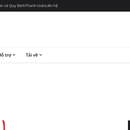
ản và Quy Định
Thanh toán
Liên hệ
Hỗ trợ
Tải về