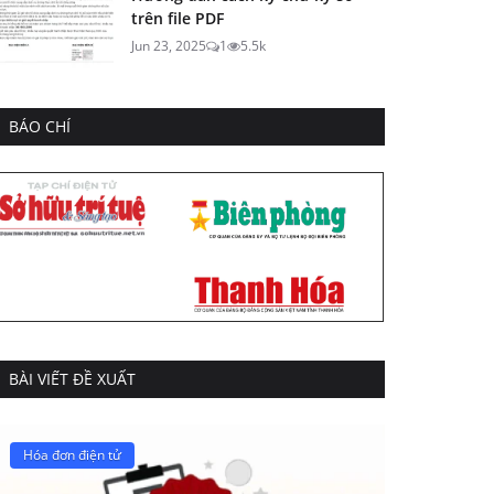
trên file PDF
Jun 23, 2025
1
5.5k
BÁO CHÍ
BÀI VIẾT ĐỀ XUẤT
Hóa đơn điện tử