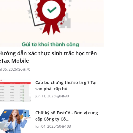
Hướng dẫn xác thực sinh trắc học trên
eTax Mobile
ul 06, 2026
0
70
Cấp bù chứng thư số là gì? Tại
sao phải cấp bù...
Jun 11, 2025
0
90
Chữ ký số FastCA - Đơn vị cung
cấp Công ty Cổ...
Jun 04, 2025
0
103