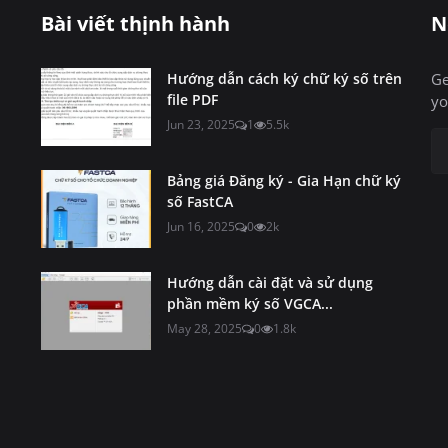
Bài viết thịnh hành
N
Hướng dẫn cách ký chữ ký số trên
Ge
file PDF
yo
Jun 23, 2025
1
5.5k
Bảng giá Đăng ký - Gia Hạn chữ ký
số FastCA
Jun 16, 2025
0
2k
Hướng dẫn cài đặt và sử dụng
phần mềm ký số VGCA...
May 28, 2025
0
1.8k