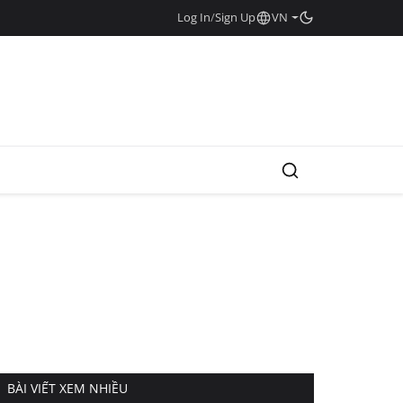
Log In
/
Sign Up
VN
BÀI VIẾT XEM NHIỀU