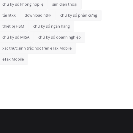
chữ ký số không hợp lệ
sim điện thoại
tải htkk
download htkk
chữ ký số phần cứng
thiết bị HSM
chữ ký số ngân hàng
chữ ký số MISA
chữ ký số doanh nghiệp
xác thực sinh trắc học trên eTax Mobile
eTax Mobile