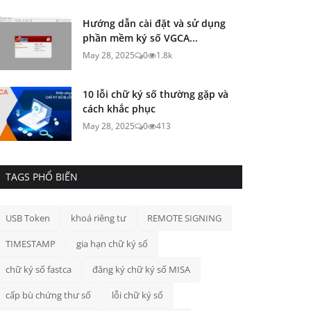
Hướng dẫn cài đặt và sử dụng
phần mềm ký số VGCA...
May 28, 2025
0
1.8k
10 lỗi chữ ký số thường gặp và
cách khắc phục
May 28, 2025
0
413
TAGS PHỔ BIẾN
USB Token
khoá riêng tư
REMOTE SIGNING
TIMESTAMP
gia hạn chữ ký số
chữ ký số fastca
đăng ký chữ ký số MISA
cấp bù chứng thư số
lỗi chữ ký số