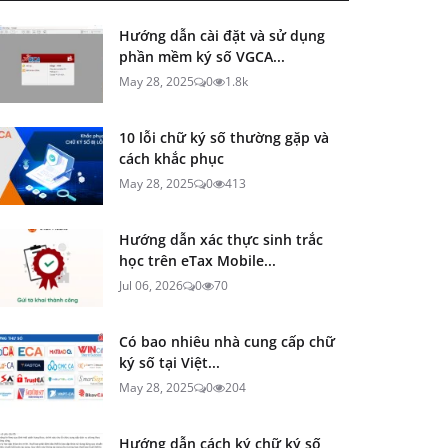
Hướng dẫn cài đặt và sử dụng
phần mềm ký số VGCA...
May 28, 2025
0
1.8k
10 lỗi chữ ký số thường gặp và
cách khắc phục
May 28, 2025
0
413
Hướng dẫn xác thực sinh trắc
học trên eTax Mobile...
Jul 06, 2026
0
70
Có bao nhiêu nhà cung cấp chữ
ký số tại Việt...
May 28, 2025
0
204
Hướng dẫn cách ký chữ ký số