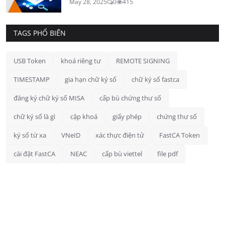
May 28, 2025
0
415
TAGS PHỔ BIẾN
USB Token
khoá riêng tư
REMOTE SIGNING
TIMESTAMP
gia hạn chữ ký số
chữ ký số fastca
đăng ký chữ ký số MISA
cấp bù chứng thư số
chữ ký số là gì
cặp khoá
giấy phép
chứng thư số
ký số từ xa
VNeID
xác thực điện tử
FastCA Token
cài đặt FastCA
NEAC
cấp bù viettel
file pdf