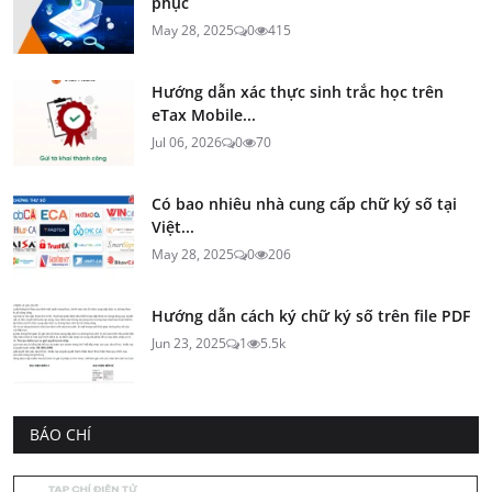
phục
May 28, 2025
0
415
Hướng dẫn xác thực sinh trắc học trên
eTax Mobile...
Jul 06, 2026
0
70
Có bao nhiêu nhà cung cấp chữ ký số tại
Việt...
May 28, 2025
0
206
Hướng dẫn cách ký chữ ký số trên file PDF
Jun 23, 2025
1
5.5k
BÁO CHÍ