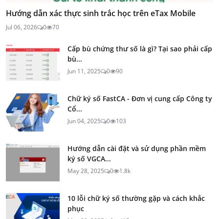
Hướng dẫn xác thực sinh trắc học trên eTax Mobile
Jul 06, 2026
0
70
Cấp bù chứng thư số là gì? Tại sao phải cấp
bù...
Jun 11, 2025
0
90
Chữ ký số FastCA - Đơn vị cung cấp Công ty
Cổ...
Jun 04, 2025
0
103
Hướng dẫn cài đặt và sử dụng phần mềm
ký số VGCA...
May 28, 2025
0
1.8k
10 lỗi chữ ký số thường gặp và cách khắc
phục