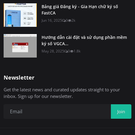
Bảng giá Đăng ký - Gia Hạn chữ ký số
FastCA
Jun 16, 2025
0
2k
Hướng dẫn cài đặt và sử dụng phần mềm
ký số VGCA...
May 28, 2025
0
1.8k
Newsletter
Get the latest news and curated updates straight to your
inbox. Sign up for our newsletter.
Join