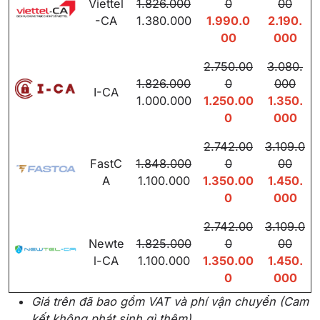
Viettel
1.826.000
0
00
-CA
1.380.000
1.990.0
2.190.
00
000
2.750.00
3.080.
1.826.000
0
000
I-CA
1.000.000
1.250.00
1.350.
0
000
2.742.00
3.109.0
FastC
1.848.000
0
00
A
1.100.000
1.350.00
1.450.
0
000
2.742.00
3.109.0
Newte
1.825.000
0
00
l-CA
1.100.000
1.350.00
1.450.
0
000
Giá trên đã bao gồm VAT và phí vận chuyển (Cam
kết không phát sinh gì thêm)