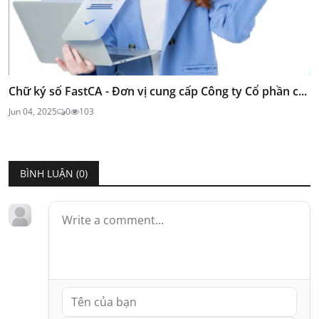
Chữ ký số FastCA - Đơn vị cung cấp Công ty Cổ phần c...
Jun 04, 2025
0
103
BÌNH LUẬN (
0
)