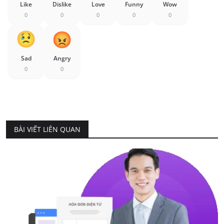
Like
Dislike
Love
Funny
Wow
0
0
0
0
0
Sad
Angry
0
0
BÀI VIẾT LIÊN QUAN