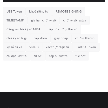
USB Token
khoá riêng tư
REMOTE SIGNING
TIMESTAMP
gia hạn chữ ký số
chữ ký số fastca
đăng ký chữ ký số MISA
cấp bù chứng thư số
chữ ký số là gì
cặp khoá
giấy phép
chứng thư số
ký số từ xa
VNeID
xác thực điện tử
FastCA Token
cài đặt FastCA
NEAC
cấp bù viettel
file pdf