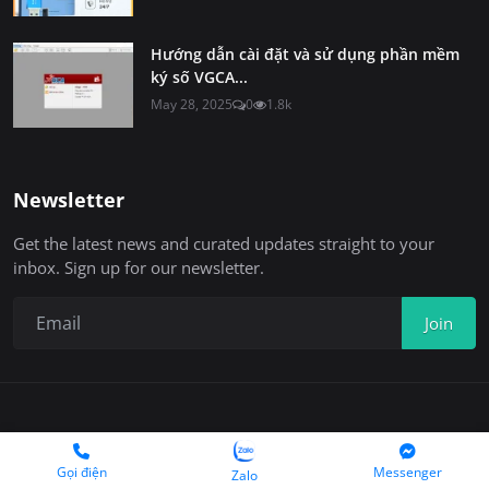
Hướng dẫn cài đặt và sử dụng phần mềm
ký số VGCA...
May 28, 2025
0
1.8k
Newsletter
Get the latest news and curated updates straight to your
inbox. Sign up for our newsletter.
Join
Copyright 2025 © Chukyso.com
Gọi điện
Messenger
Zalo