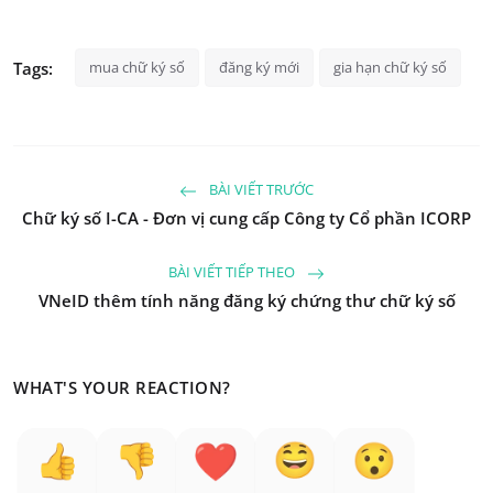
Tags:
mua chữ ký số
đăng ký mới
gia hạn chữ ký số
BÀI VIẾT TRƯỚC
Chữ ký số I-CA - Đơn vị cung cấp Công ty Cổ phần ICORP
BÀI VIẾT TIẾP THEO
VNeID thêm tính năng đăng ký chứng thư chữ ký số
WHAT'S YOUR REACTION?