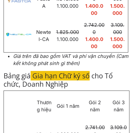
A
1.100.000
1.400.0
1.500.
00
000
2.742.00
3.109.
Newte
1.825.000
0
000
l-CA
1.100.000
1.400.0
1.500.
00
000
Giá trên đã bao gồm VAT và phí vận chuyển (Cam
kết không phát sinh gì thêm)
Bảng giá
Gia hạn Chữ ký số
cho Tổ
chức, Doanh Nghiệp
Thươn
Gói 2
Gói 3
Gói 1 năm
g hiệu
năm
năm
2.741.00
3.109.0