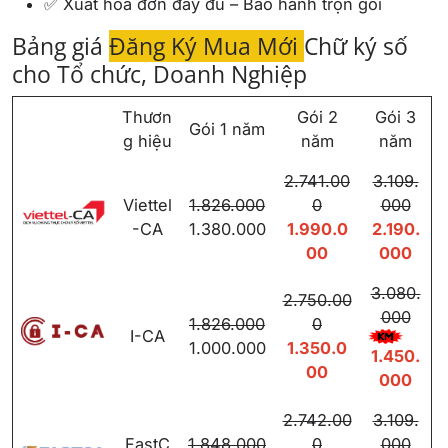
✅ Xuất hóa đơn đầy đủ – Bảo hành trọn gói
Bảng giá
Đăng Ký Mua Mới
Chữ ký số
cho Tổ chức, Doanh Nghiệp
Thươn
Gói 2
Gói 3
Gói 1 năm
g hiệu
năm
năm
2.741.00
3.109.
Viettel
1.826.000
0
000
-CA
1.380.000
1.990.0
2.190.
00
000
3.080.
2.750.00
000
1.826.000
0
I-CA
1.000.000
1.350.0
1.450.
00
000
2.742.00
3.109.
FastC
1.848.000
0
000