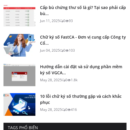
Cấp bù chứng thư số là gì? Tại sao phải cấp
bù...
Jun 11, 2025
0
93
Chữ ký số FastCA - Đơn vị cung cấp Công ty
Cổ...
Jun 04, 2025
0
103
Hướng dẫn cài đặt và sử dụng phần mềm
ký số VGCA...
May 28, 2025
0
1.8k
10 lỗi chữ ký số thường gặp và cách khắc
phục
May 28, 2025
0
416
TAGS PHỔ BIẾN