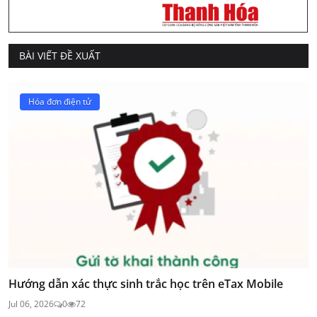
BÀI VIẾT ĐỀ XUẤT
Hóa đơn điện tử
Hướng dẫn xác thực sinh trắc học trên eTax Mobile
Jul 06, 2026
0
72