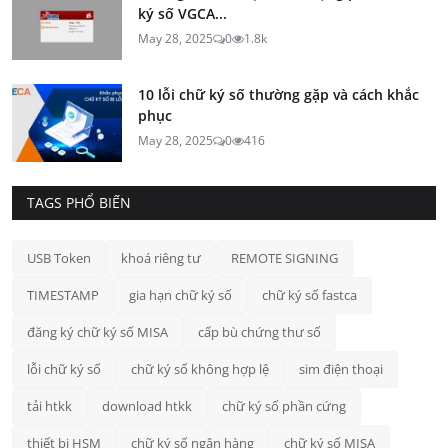
ký số VGCA...
May 28, 2025
0
1.8k
10 lỗi chữ ký số thường gặp và cách khắc
phục
May 28, 2025
0
416
TAGS PHỔ BIẾN
USB Token
khoá riêng tư
REMOTE SIGNING
TIMESTAMP
gia hạn chữ ký số
chữ ký số fastca
đăng ký chữ ký số MISA
cấp bù chứng thư số
lỗi chữ ký số
chữ ký số không hợp lệ
sim điện thoại
tải htkk
download htkk
chữ ký số phần cứng
thiết bị HSM
chữ ký số ngân hàng
chữ ký số MISA