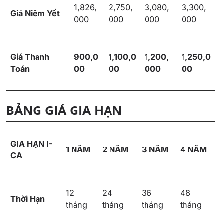
1,826,
2,750,
3,080,
3,300,
Giá Niêm Yết
000
000
000
000
Giá Thanh
900,0
1,100,0
1,200,
1,250,0
Toán
00
00
000
00
BẢNG GIÁ GIA HẠN
GIA HẠN I-
1 NĂM
2 NĂM
3 NĂM
4 NĂM
CA
12
24
36
48
Thời Hạn
tháng
tháng
tháng
tháng