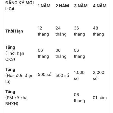
ĐĂNG KÝ MỚI
1 NĂM
2 NĂM
3 NĂM
4 NĂM
I-CA
12
24
36
48
Thời Hạn
tháng
tháng
tháng
tháng
Tặng
06
06
06
(Thời hạn
tháng
tháng
tháng
CKS)
Tặng
1,000
2,000
500 số
(Hóa đơn điện
500 số
số
số
tử)
Tặng
06
(PM kê khai
01 năm
tháng
BHXH)