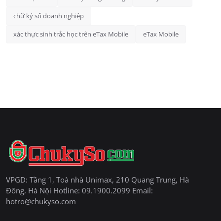
chữ ký số doanh nghiệp
xác thực sinh trắc học trên eTax Mobile
eTax Mobile
VPGD: Tầng 1, Toà nhà Unimax, 210 Quang Trung, Hà
Đông, Hà Nội Hotline: 09.1900.2099 Email:
hotro@chukyso.com