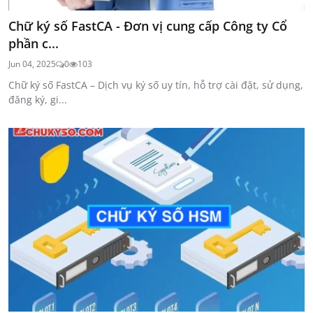
Chữ ký số FastCA - Đơn vị cung cấp Công ty Cổ
phần c...
Jun 04, 2025
0
103
Chữ ký số FastCA – Dịch vụ ký số uy tín, hỗ trợ cài đặt, sử dụng,
đăng ký, gi...