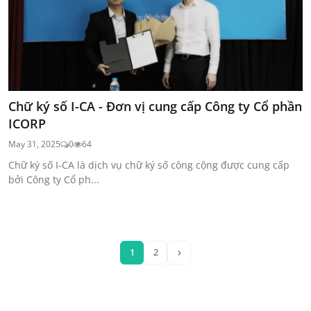
Chữ ký số I-CA - Đơn vị cung cấp Công ty Cổ phần
ICORP
May 31, 2025
0
64
Chữ ký số I-CA là dịch vụ chữ ký số công cộng được cung cấp
bởi Công ty Cổ ph...
›
1
2